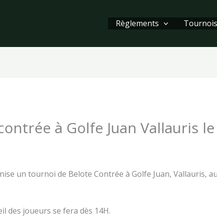
Règlements
Tournoi
ontrée à Golfe Juan Vallauris l
 venir
/ Par
Admin
se un tournoi de Belote Contrée à Golfe Juan, Vallauris, au 
il des joueurs se fera dès 14H.