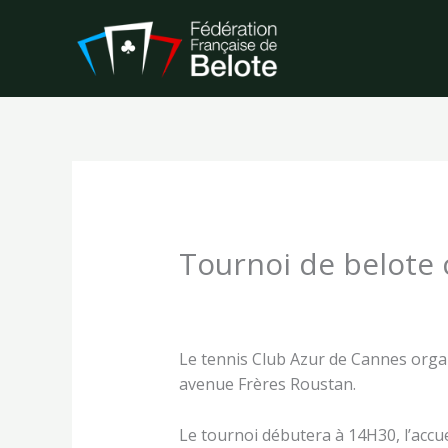
Aller
au
contenu
Tournoi de belote c
Laisser un commentaire
/
Tournoi à
Le tennis Club Azur de Cannes organi
avenue Frères Roustan.
Le tournoi débutera à 14H30, l’accue